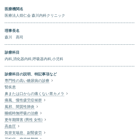
医療機関名
医療法人煌仁会 森川内科クリニック
理事長名
森川 髙司
診療科目
内科,消化器内科,呼吸器内科,小児科
診療科目の説明、特記事項など
専門性の高い糖尿病の診療
腎疾患
鼻または口からの痛くない胃カメラ
痛風、慢性疲労症候群
風邪、間質性肺炎
睡眠時無呼吸の治療
更年期障害 (男性 女性)
高血圧
気管支喘息、副腎疲労