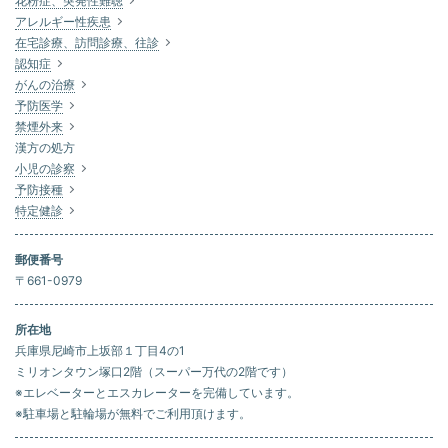
花粉症、突発性難聴
アレルギー性疾患
在宅診療、訪問診療、往診
認知症
がんの治療
予防医学
禁煙外来
漢方の処方
小児の診察
予防接種
特定健診
郵便番号
〒661-0979
所在地
兵庫県尼崎市上坂部１丁目4の1
ミリオンタウン塚口2階（スーパー万代の2階です）
※エレベーターとエスカレーターを完備しています。
※駐車場と駐輪場が無料でご利用頂けます。