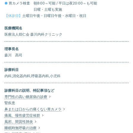
●
胃カメラ検査
朝8:00～可能 / 平日は夜20:00～も可能
日曜・土曜も実施
【休診日】
土曜日午後・日曜日午後・水曜日・祝日
医療機関名
医療法人煌仁会 森川内科クリニック
理事長名
森川 髙司
診療科目
内科,消化器内科,呼吸器内科,小児科
診療科目の説明、特記事項など
専門性の高い糖尿病の診療
腎疾患
鼻または口からの痛くない胃カメラ
痛風、慢性疲労症候群
風邪、間質性肺炎
睡眠時無呼吸の治療