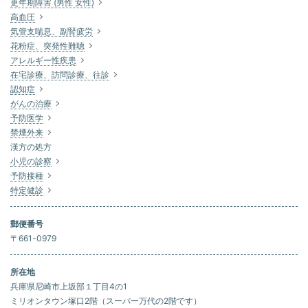
更年期障害 (男性 女性)
高血圧
気管支喘息、副腎疲労
花粉症、突発性難聴
アレルギー性疾患
在宅診療、訪問診療、往診
認知症
がんの治療
予防医学
禁煙外来
漢方の処方
小児の診察
予防接種
特定健診
郵便番号
〒661-0979
所在地
兵庫県尼崎市上坂部１丁目4の1
ミリオンタウン塚口2階（スーパー万代の2階です）