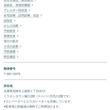
花粉症、突発性難聴
アレルギー性疾患
在宅診療、訪問診療、往診
認知症
がんの治療
予防医学
禁煙外来
漢方の処方
小児の診察
予防接種
特定健診
郵便番号
〒661-0979
所在地
兵庫県尼崎市上坂部１丁目4の1
ミリオンタウン塚口2階（スーパー万代の2階です）
※エレベーターとエスカレーターを完備しています。
※駐車場と駐輪場が無料でご利用頂けます。