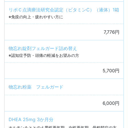
リポＣ点滴療法研究会認定（ビタミンC）（液体）1箱
※免疫の向上・疲れやすい方に
7,776円
物忘れ錠剤フェルガード詰め替え
※認知症予防・頭痛の軽減をお望みの方
5,700円
物忘れ粉薬 フェルガード
6,000円
DHEA 25mg 3か月分
ホルモンをととのえ男性更年期、女性更年期、骨粗鬆症の方