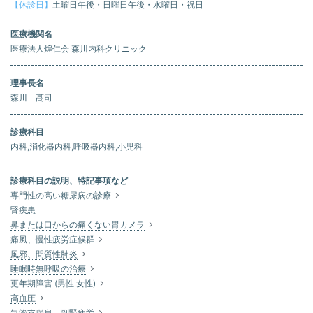
【休診日】
土曜日午後・日曜日午後・水曜日・祝日
医療機関名
医療法人煌仁会 森川内科クリニック
理事長名
森川 髙司
診療科目
内科,消化器内科,呼吸器内科,小児科
診療科目の説明、特記事項など
専門性の高い糖尿病の診療
腎疾患
鼻または口からの痛くない胃カメラ
痛風、慢性疲労症候群
風邪、間質性肺炎
睡眠時無呼吸の治療
更年期障害 (男性 女性)
高血圧
気管支喘息、副腎疲労